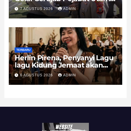
dan Kapolsek, AKBP
7 AGUSTUS 2026
ADMIN
Erlichson Ingatkan
Pentingnya Sinergi
TERBARU
Herlin Pirena, Penyanyi Lagu
lagu Kidung Jemaat akan
KKR 2 malam di Tobelo
6 AGUSTUS 2026
ADMIN