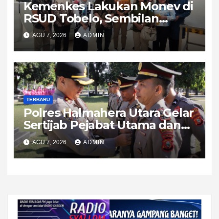
Kemenkes Lakukan Monev di
RSUD Tobelo, Sembilan
Layanan Kesehatan Naik
AGU 7, 2026
ADMIN
Strata Ke Madya
TERBARU
Polres Halmahera Utara Gelar
Sertijab Pejabat Utama dan
Kapolsek, AKBP Erlichson
AGU 7, 2026
ADMIN
Ingatkan Pentingnya Sinergi