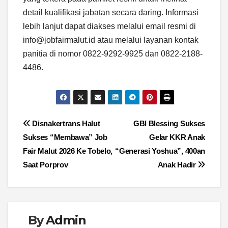
detail kualifikasi jabatan secara daring. Informasi
lebih lanjut dapat diakses melalui email resmi di
info@jobfairmalut.id atau melalui layanan kontak
panitia di nomor 0822-9292-9925 dan 0822-2188-
4486.
Navigasi
Disnakertrans Halut
GBI Blessing Sukses
Sukses “Membawa” Job
Gelar KKR Anak
pos
Fair Malut 2026 Ke Tobelo,
“Generasi Yoshua”, 400an
Saat Porprov
Anak Hadir
By
Admin