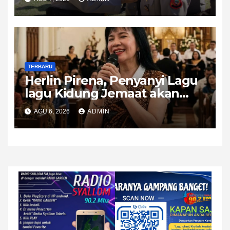
Ingatkan Pentingnya Sinergi
TERBARU
Herlin Pirena, Penyanyi Lagu
lagu Kidung Jemaat akan
KKR 2 malam di Tobelo
AGU 6, 2026
ADMIN