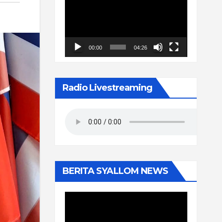
Video
00:00
04:26
Radio Livestreaming
BERITA SYALLOM NEWS
Pemutar
Video