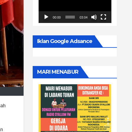
00:00
03:04
Iklan Google Adsance
MARI MENABUR
lah
an