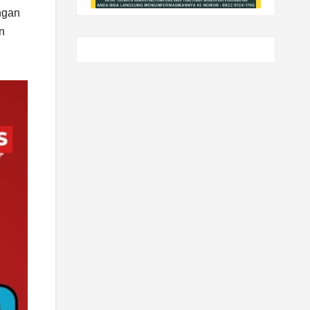
ngan
n