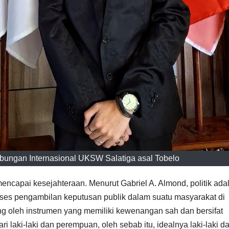
bungan Internasional UKSW Salatiga asal Tobelo
encapai kesejahteraan. Menurut Gabriel A. Almond, politik ada
ses pengambilan keputusan publik dalam suatu masyarakat di
ung oleh instrumen yang memiliki kewenangan sah dan bersifat
ari laki-laki dan perempuan, oleh sebab itu, idealnya laki-laki d