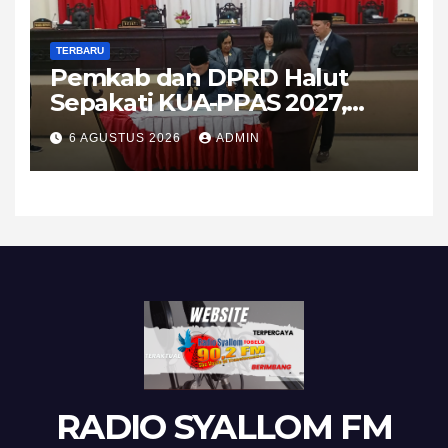
TERBARU
Pemkab dan DPRD Halut
Sepakati KUA-PPAS 2027,
APBD Diproyeksikan Tembus
6 AGUSTUS 2026
ADMIN
Rp1,08 Triliun
RADIO SYALLOM FM