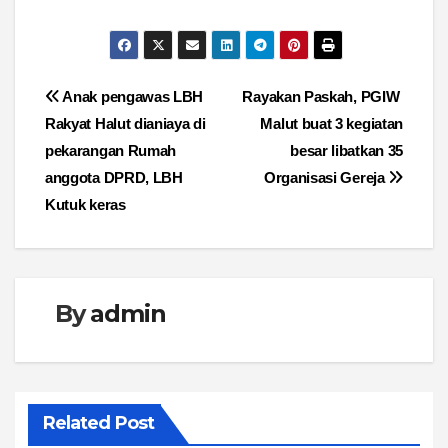
Navigasi
Anak pengawas LBH
Rayakan Paskah, PGIW
Rakyat Halut dianiaya di
Malut buat 3 kegiatan
pos
pekarangan Rumah
besar libatkan 35
anggota DPRD, LBH
Organisasi Gereja
Kutuk keras
By
admin
Related Post