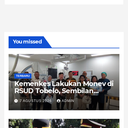
You missed
TERBARU
Kemenkes Lakukan Monev di
RSUD Tobelo, Sembilan
Layanan Kesehatan Naik
7 AGUSTUS 2026
ADMIN
Strata Ke Madya