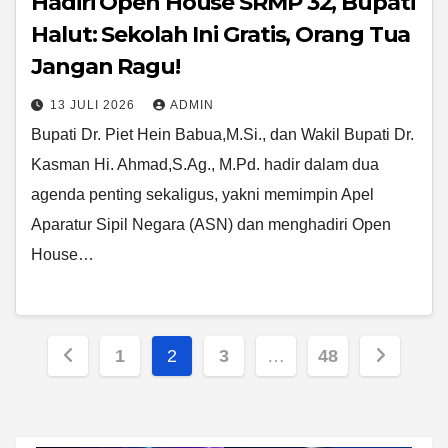
Hadiri Open House SRMP 32, Bupati
Halut: Sekolah Ini Gratis, Orang Tua
Jangan Ragu!
13 JULI 2026
ADMIN
Bupati Dr. Piet Hein Babua,M.Si., dan Wakil Bupati Dr.
Kasman Hi. Ahmad,S.Ag., M.Pd. hadir dalam dua
agenda penting sekaligus, yakni memimpin Apel
Aparatur Sipil Negara (ASN) dan menghadiri Open
House…
Paginasi
1
2
3
…
48
pos