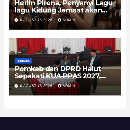
Herlin Pirena, Penyanyi Lagu
lagu Kidung Jemaat akan
KKR 2 malam di Tobelo
6 AGUSTUS 2026
ADMIN
TERBARU
Pemkab dan DPRD Halut
Sepakati KUA-PPAS 2027,
APBD Diproyeksikan Tembus
6 AGUSTUS 2026
ADMIN
Rp1,08 Triliun