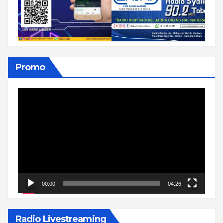
Promo
Pemutar
Video
00:00
04:26
Radio Livestreaming