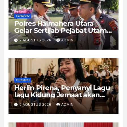
TERBARU
Polres Halmahera Utara
Gelar Sertijab Pejabat Utama
dan Kapolsek, AKBP
7 AGUSTUS 2026
ADMIN
Erlichson Ingatkan
Pentingnya Sinergi
TERBARU
Herlin Pirena, Penyanyi Lagu
lagu Kidung Jemaat akan
KKR 2 malam di Tobelo
6 AGUSTUS 2026
ADMIN