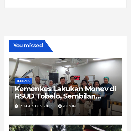
You missed
TERBARU
Kemenkes Lakukan Monev di
RSUD Tobelo, Sembilan
Layanan Kesehatan Naik
7 AGUSTUS 2026
ADMIN
Strata Ke Madya