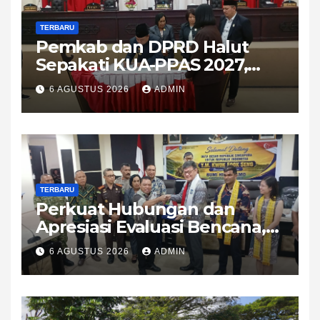
TERBARU
Pemkab dan DPRD Halut
Sepakati KUA-PPAS 2027,
APBD Diproyeksikan Tembus
6 AGUSTUS 2026
ADMIN
Rp1,08 Triliun
TERBARU
Perkuat Hubungan dan
Apresiasi Evaluasi Bencana,
Dubes Singapura Sambangi
6 AGUSTUS 2026
ADMIN
Halmahera Utara