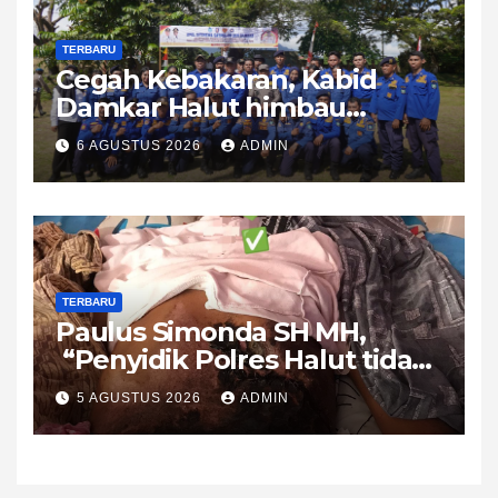
TERBARU
Cegah Kebakaran, Kabid
Damkar Halut himbau
Waspada dan Utamakan
6 AGUSTUS 2026
ADMIN
Lapor Damkar Bukan Posting
Medsos
TERBARU
Paulus Simonda SH MH,
“Penyidik Polres Halut tidak
paham 2 alat bukti menurut
5 AGUSTUS 2026
ADMIN
KUHAP dalam kasus
Sengatan Listrik”