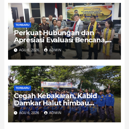
TERBARU
Perkuat Hubungan dan
Apresiasi Evaluasi Bencana,
Dubes Singapura Sambangi
AGU 6, 2026
ADMIN
Halmahera Utara
TERBARU
Cegah Kebakaran, Kabid
Damkar Halut himbau
Waspada dan Utamakan
AGU 6, 2026
ADMIN
Lapor Damkar Bukan Posting
Medsos