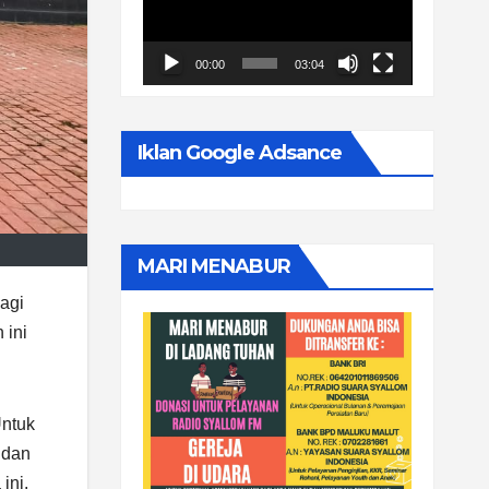
00:00
03:04
Iklan Google Adsance
MARI MENABUR
agi
 ini
Untuk
 dan
ini.