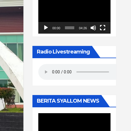
Video
00:00
04:26
Radio Livestreaming
BERITA SYALLOM NEWS
Pemutar
Video