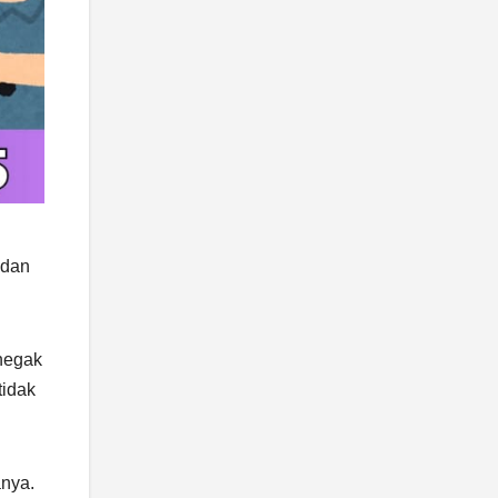
 dan
enegak
tidak
anya.