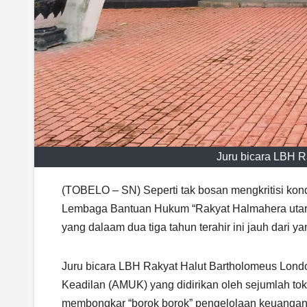
Juru bicara LBH R
(TOBELO – SN) Seperti tak bosan mengkritisi kond
Lembaga Bantuan Hukum “Rakyat Halmahera utara”
yang dalaam dua tiga tahun terahir ini jauh dari y
Juru bicara LBH Rakyat Halut Bartholomeus Lond
Keadilan (AMUK) yang didirikan oleh sejumlah tok
membongkar “borok borok” pengelolaan keuangan 