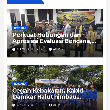
TERBARU
Perkuat Hubungan dan
Apresiasi Evaluasi Bencana,
Dubes Singapura Sambangi
6 AGUSTUS 2026
ADMIN
Halmahera Utara
TERBARU
Cegah Kebakaran, Kabid
Damkar Halut himbau
Waspada dan Utamakan
6 AGUSTUS 2026
ADMIN
Lapor Damkar Bukan Posting