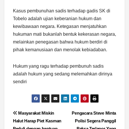
Kasus pembunuhan sadis terhadap gadis SK di
Tobelo adalah ujian keberanian hukum dan
kewibawaan negara. Ketegasan menjatuhkan
hukuman mati bukanlah bentuk kekerasan negara,
melainkan penegasan bahwa hukum berdiri di
pihak kemanusiaan dan menolak kebiadaban.
Hukum yang ragu terhadap pembunuh sadis
adalah hukum yang sedang melemahkan dirinya
sendiri
Navigasi
Masyarakat Miskin
Pengacara Steve Minta
Halut Harap Piet Kasman
Polisi Segera Panggil
pos
Peduli dengan bantuan
Paksa Terlapor Yang