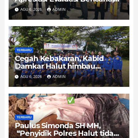
Dubes Singapura Sambangi
AGU 6, 2026
ADMIN
Halmahera Utara
TERBARU
Cegah Kebakaran, Kabid
Damkar Halut himbau
Waspada dan Utamakan
AGU 6, 2026
ADMIN
Lapor Damkar Bukan Posting
Medsos
TERBARU
Paulus Simonda SH MH,
“Penyidik Polres Halut tidak