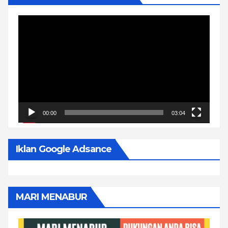
Pemutar
Video
00:00
03:04
Iklan Google Adsance
MARI MENABUR