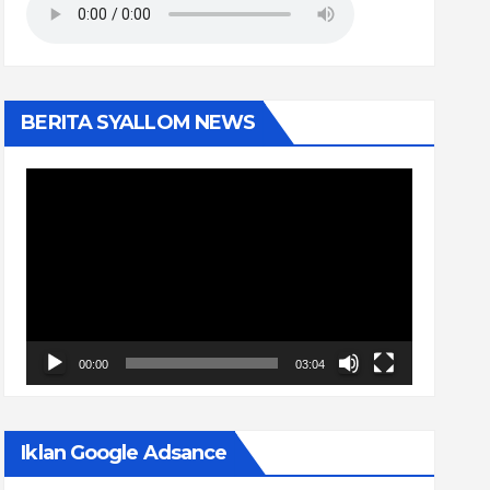
BERITA SYALLOM NEWS
Pemutar
Video
00:00
03:04
Iklan Google Adsance