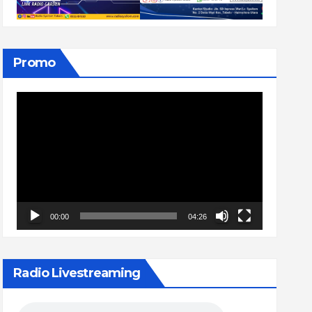
Promo
Pemutar
Video
00:00
04:26
Radio Livestreaming