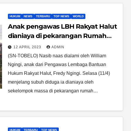
HUKUM
NEWS
TERBARU
TOP NEWS
WORLD
Anak pengawas LBH Rakyat Halut
dianiaya di pekarangan Rumah
anggota DPRD, LBH Kutuk keras
12 APRIL 2023
ADMIN
(SN-TOBELO) Nasib naas dialami oleh William
Ngingi, anak dari Pengawas Lembaga Bantuan
Hukum Rakyat Halut, Fredy Ngingi. Selasa (11/4)
menjelang subuh diduga ia dianiaya oleh
sekelompok massa di pekarangan rumah…
HUKUM
TERBARU
TOP NEWS