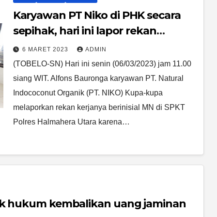
Karyawan PT Niko di PHK secara
sepihak, hari ini lapor rekan
kerjanya atas dugaan laporan
6 MARET 2023
ADMIN
palsu.
(TOBELO-SN) Hari ini senin (06/03/2023) jam 11.00
siang WIT. Alfons Bauronga karyawan PT. Natural
Indococonut Organik (PT. NIKO) Kupa-kupa
melaporkan rekan kerjanya berinisial MN di SPKT
Polres Halmahera Utara karena…
gak hukum kembalikan uang jaminan