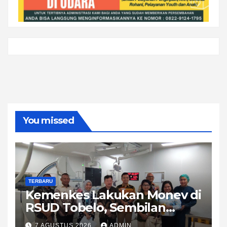
You missed
TERBARU
Kemenkes Lakukan Monev di
RSUD Tobelo, Sembilan
Layanan Kesehatan Naik
7 AGUSTUS 2026
ADMIN