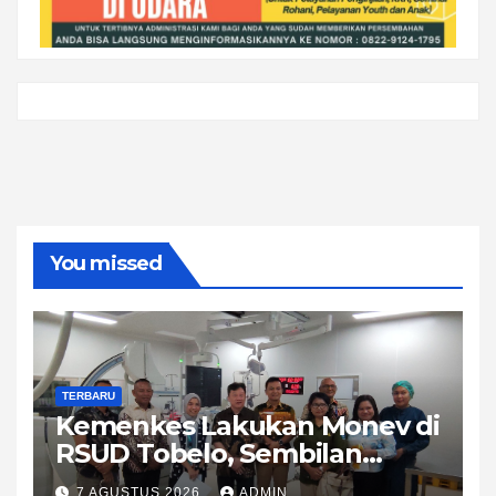
You missed
TERBARU
Kemenkes Lakukan Monev di
RSUD Tobelo, Sembilan
Layanan Kesehatan Naik
7 AGUSTUS 2026
ADMIN