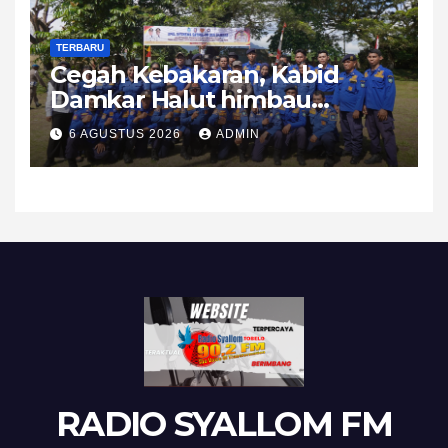
TERBARU
Cegah Kebakaran, Kabid
Damkar Halut himbau
Waspada dan Utamakan
6 AGUSTUS 2026
ADMIN
Lapor Damkar Bukan Posting
Medsos
RADIO SYALLOM FM