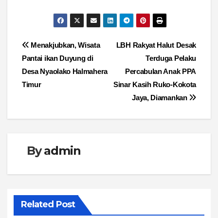
Navigasi
Menakjubkan, Wisata
LBH Rakyat Halut Desak
Pantai ikan Duyung di
Terduga Pelaku
pos
Desa Nyaolako Halmahera
Percabulan Anak PPA
Timur
Sinar Kasih Ruko-Kokota
Jaya, Diamankan
By
admin
Related Post