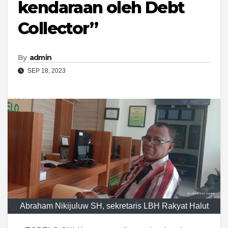
kendaraan oleh Debt
Collector”
By
admin
SEP 18, 2023
Abraham Nikijuluw SH, sekretaris LBH Rakyat Halut