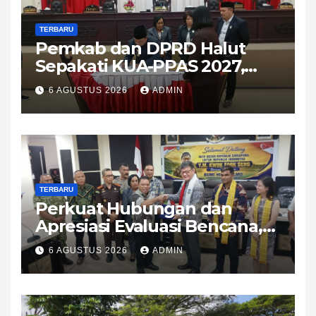
TERBARU
Pemkab dan DPRD Halut
Sepakati KUA-PPAS 2027,
APBD Diproyeksikan Tembus
6 AGUSTUS 2026
ADMIN
Rp1,08 Triliun
TERBARU
Perkuat Hubungan dan
Apresiasi Evaluasi Bencana,
Dubes Singapura Sambangi
6 AGUSTUS 2026
ADMIN
Halmahera Utara