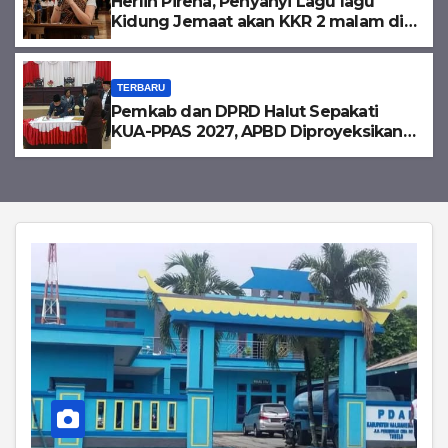
Herlin Pirena, Penyanyi Lagu lagu
Kidung Jemaat akan KKR 2 malam di
Tobelo
TERBARU
Pemkab dan DPRD Halut Sepakati
KUA-PPAS 2027, APBD Diproyeksikan
Tembus Rp1,08 Triliun