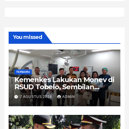
You missed
TERBARU
Kemenkes Lakukan Monev di
RSUD Tobelo, Sembilan
Layanan Kesehatan Naik
7 AGUSTUS 2026
ADMIN
Strata Ke Madya