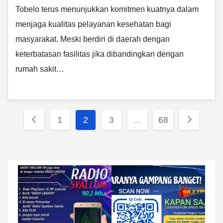
Tobelo terus menunjukkan komitmen kuatnya dalam
menjaga kualitas pelayanan kesehatan bagi
masyarakat. Meski berdiri di daerah dengan
keterbatasan fasilitas jika dibandingkan dengan
rumah sakit…
Paginasi
1
2
3
…
68
pos