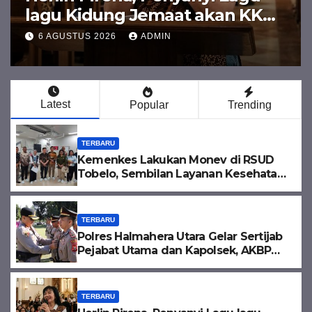
Sepakati KUA-PPAS 2027, APBD
Diproyeksikan Tembus Rp1,08
6 AGUSTUS 2026
ADMIN
Triliun
Latest
Popular
Trending
TERBARU
Kemenkes Lakukan Monev di RSUD
Tobelo, Sembilan Layanan Kesehatan
Naik Strata Ke Madya
TERBARU
Polres Halmahera Utara Gelar Sertijab
Pejabat Utama dan Kapolsek, AKBP
Erlichson Ingatkan Pentingnya Sinergi
TERBARU