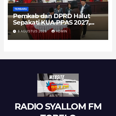
TERBARU
Pemkab dan DPRD Halut
Sepakati KUA-PPAS 2027,
APBD Diproyeksikan Tembus
6 AGUSTUS 2026
ADMIN
Rp1,08 Triliun
RADIO SYALLOM FM